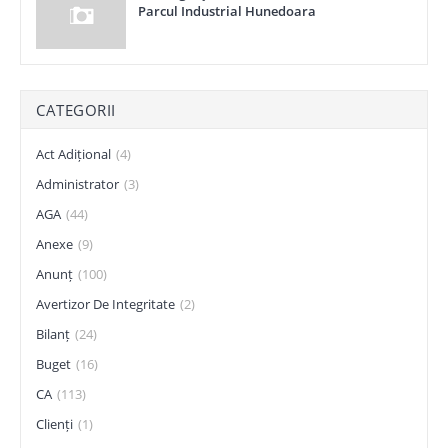
Parcul Industrial Hunedoara
CATEGORII
Act Adițional
(4)
Administrator
(3)
AGA
(44)
Anexe
(9)
Anunț
(100)
Avertizor De Integritate
(2)
Bilanț
(24)
Buget
(16)
CA
(113)
Clienți
(1)