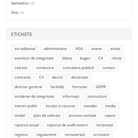
Semestru
(8)
Sna
(4)
ETICHETE
act adițional
administrator
AGA
anexe
anunț
avertizor de integritate
bilanț
buget
CA
clienți
cod etic
conducere
consultare publică
contact
contracte
CV
decizii
declarație
director general
facilități
formular
GDPR
incidente de integritate
informații
instrucțiuni
interes public
locație și resurse
mandat
media
model
plan de selecție
procese verbale
raport
raportul anual
raportul de audit extern
reclamații
registru
regulament
remunerații
scrisoare