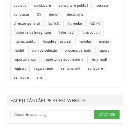
cod etic
conducere
consultare publică
contact
contracte
CV
decizii
declarație
director general
facilități
formular
GDPR
incidente de integritate
informații
instrucțiuni
interes public
locație și resurse
mandat
media
model
plan de selecție
procese verbale
raport
raportul anual
raportul de audit extern
reclamații
registru
regulament
remunerații
scrisoare
semestru
sna
FACEȚI CĂUTĂRI PE ACEST WEBSITE