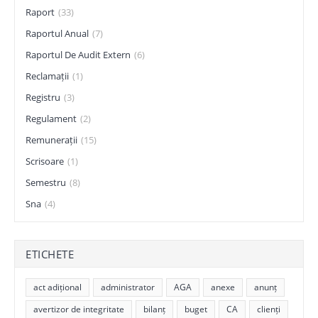
Raport
(33)
Raportul Anual
(7)
Raportul De Audit Extern
(6)
Reclamații
(1)
Registru
(3)
Regulament
(2)
Remunerații
(15)
Scrisoare
(1)
Semestru
(8)
Sna
(4)
ETICHETE
act adițional
administrator
AGA
anexe
anunț
avertizor de integritate
bilanț
buget
CA
clienți