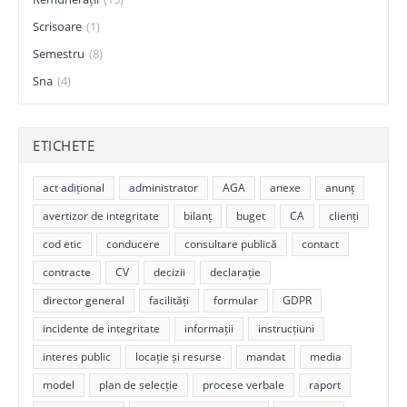
Scrisoare
(1)
Semestru
(8)
Sna
(4)
ETICHETE
act adițional
administrator
AGA
anexe
anunț
avertizor de integritate
bilanț
buget
CA
clienți
cod etic
conducere
consultare publică
contact
contracte
CV
decizii
declarație
director general
facilități
formular
GDPR
incidente de integritate
informații
instrucțiuni
interes public
locație și resurse
mandat
media
model
plan de selecție
procese verbale
raport