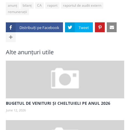
anunț
bilanț
CA
raport
raportul de audit extern
remunerații
Distribuiți pe
Alte anunțuri utile
BUGETUL DE VENITURI ȘI CHELTUIELI PE ANUL 2026
June 12, 2026