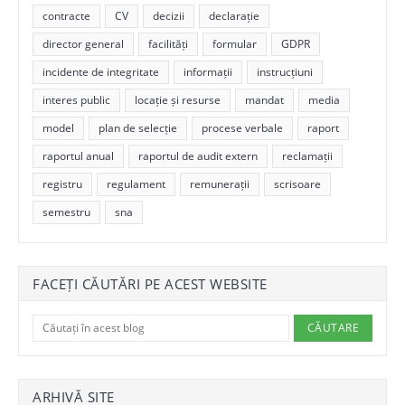
contracte
CV
decizii
declarație
director general
facilități
formular
GDPR
incidente de integritate
informații
instrucțiuni
interes public
locație și resurse
mandat
media
model
plan de selecție
procese verbale
raport
raportul anual
raportul de audit extern
reclamații
registru
regulament
remunerații
scrisoare
semestru
sna
FACEȚI CĂUTĂRI PE ACEST WEBSITE
ARHIVĂ SITE