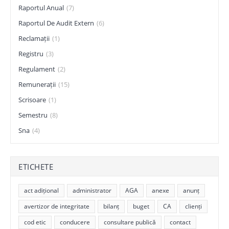
Raportul Anual
(7)
Raportul De Audit Extern
(6)
Reclamații
(1)
Registru
(3)
Regulament
(2)
Remunerații
(15)
Scrisoare
(1)
Semestru
(8)
Sna
(4)
ETICHETE
act adițional
administrator
AGA
anexe
anunț
avertizor de integritate
bilanț
buget
CA
clienți
cod etic
conducere
consultare publică
contact