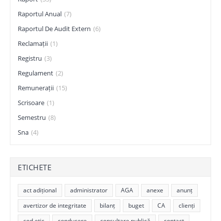
Raportul Anual
(7)
Raportul De Audit Extern
(6)
Reclamații
(1)
Registru
(3)
Regulament
(2)
Remunerații
(15)
Scrisoare
(1)
Semestru
(8)
Sna
(4)
ETICHETE
act adițional
administrator
AGA
anexe
anunț
avertizor de integritate
bilanț
buget
CA
clienți
cod etic
conducere
consultare publică
contact