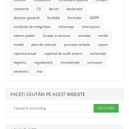
contracte
CV
decizii
declarație
director general
facilități
formular
GDPR
incidente de integritate
informații
instrucțiuni
interes public
locație și resurse
mandat
media
model
plan de selecție
procese verbale
raport
raportul anual
raportul de audit extern
reclamații
registru
regulament
remunerații
scrisoare
semestru
sna
FACEȚI CĂUTĂRI PE ACEST WEBSITE