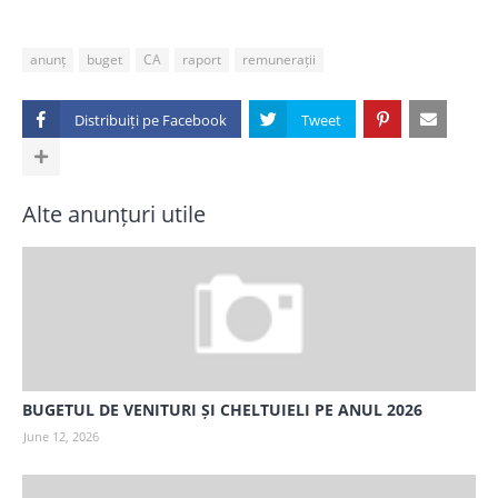
anunț
buget
CA
raport
remunerații
Distribuiți pe
Alte anunțuri utile
BUGETUL DE VENITURI ȘI CHELTUIELI PE ANUL 2026
June 12, 2026