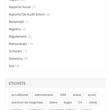
Raportul Anual
(7)
Raportul De Audit Extern
(6)
Reclamații
(1)
Registru
(3)
Regulament
(2)
Remunerații
(15)
Scrisoare
(1)
Semestru
(8)
Sna
(4)
ETICHETE
act adițional
administrator
AGA
anexe
anunț
avertizor de integritate
bilanț
buget
CA
clienți
cod etic
conducere
consultare publică
contact