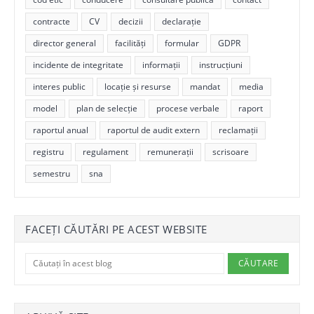
contracte
CV
decizii
declarație
director general
facilități
formular
GDPR
incidente de integritate
informații
instrucțiuni
interes public
locație și resurse
mandat
media
model
plan de selecție
procese verbale
raport
raportul anual
raportul de audit extern
reclamații
registru
regulament
remunerații
scrisoare
semestru
sna
FACEȚI CĂUTĂRI PE ACEST WEBSITE