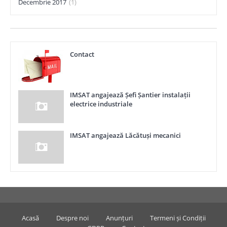
Decembrie 2017
(1)
Contact
IMSAT angajează Șefi Șantier instalații
electrice industriale
IMSAT angajează Lăcătuși mecanici
Acasă
Despre noi
Anunțuri
Termeni și Condiții