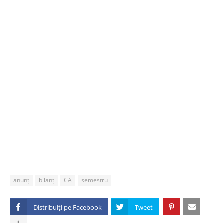
anunț
bilanț
CA
semestru
Distribuiți pe