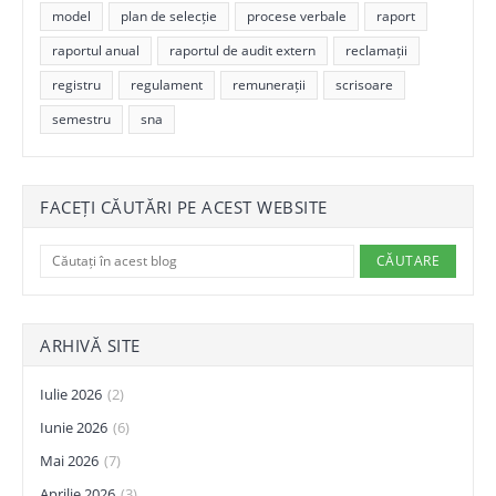
model
plan de selecție
procese verbale
raport
raportul anual
raportul de audit extern
reclamații
registru
regulament
remunerații
scrisoare
semestru
sna
FACEȚI CĂUTĂRI PE ACEST WEBSITE
ARHIVĂ SITE
Iulie 2026
(2)
Iunie 2026
(6)
Mai 2026
(7)
Aprilie 2026
(3)