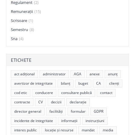
Regulament
(2)
Remunerații
(15)
Scrisoare
(1)
Semestru
(8)
Sna
(4)
ETICHETE
act adițional
administrator
AGA
anexe
anunț
avertizor de integritate
bilanț
buget
CA
clienți
cod etic
conducere
consultare publică
contact
contracte
CV
decizii
declarație
director general
facilități
formular
GDPR
incidente de integritate
informații
instrucțiuni
interes public
locație și resurse
mandat
media