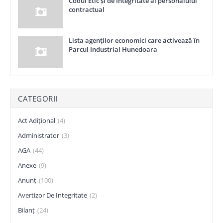
Codul Etic și de Integritate al personalului
contractual
Lista agenţilor economici care activează în
Parcul Industrial Hunedoara
CATEGORII
Act Adițional
(4)
Administrator
(3)
AGA
(44)
Anexe
(9)
Anunț
(100)
Avertizor De Integritate
(2)
Bilanț
(24)