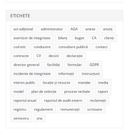
ETICHETE
act adițional
administrator
AGA
anexe
anunț
avertizor de integritate
bilanț
buget
CA
clienți
cod etic
conducere
consultare publică
contact
contracte
CV
decizii
declarație
director general
facilități
formular
GDPR
incidente de integritate
informații
instrucțiuni
interes public
locație și resurse
mandat
media
model
plan de selecție
procese verbale
raport
raportul anual
raportul de audit extern
reclamații
registru
regulament
remunerații
scrisoare
semestru
sna